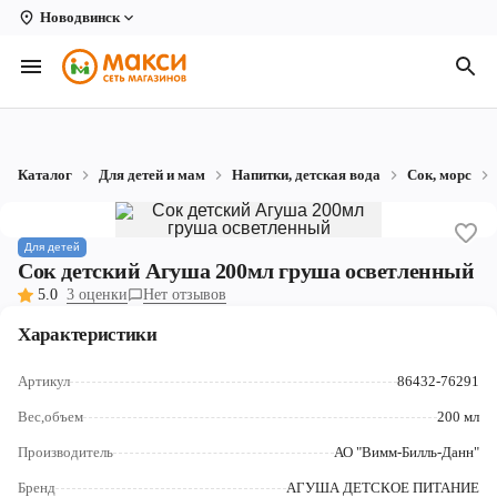
Новодвинск
Вологда
Архангельск
Великий Устюг
Каталог
Для детей и мам
Напитки, детская вода
Сок, морс
Киров
Кирово-Чепецк
Для детей
Сок детский Агуша 200мл груша осветленный
Коряжма
5.0
3 оценки
Нет отзывов
Котлас
Характеристики
Новодвинск
Артикул
86432-76291
Вес,объем
200 мл
Рыбинск
Производитель
АО "Вимм-Билль-Данн"
Северодвинск
Бренд
АГУША ДЕТСКОЕ ПИТАНИЕ