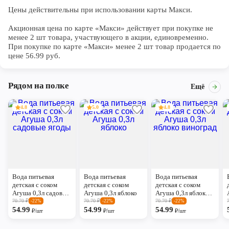
Цены действительны при использовании карты Макси.

Акционная цена по карте «Макси» действует при покупке не 
менее 2 шт товара, участвующего в акции, единовременно. 
При покупке по карте «Макси» менее 2 шт товар продается по 
цене 56.99 руб.
Рядом на полке
Ещё
4.8
5.0
4.8
Вода питьевая
Вода питьевая
Вода питьевая
детская с соком
детская с соком
детская с соком
Агуша 0,3л садовые
Агуша 0,3л яблоко
Агуша 0,3л яблоко
ягоды
виноград
70.70
₽
70.70
₽
70.70
₽
-22%
-22%
-22%
54.99
54.99
54.99
₽/шт
₽/шт
₽/шт