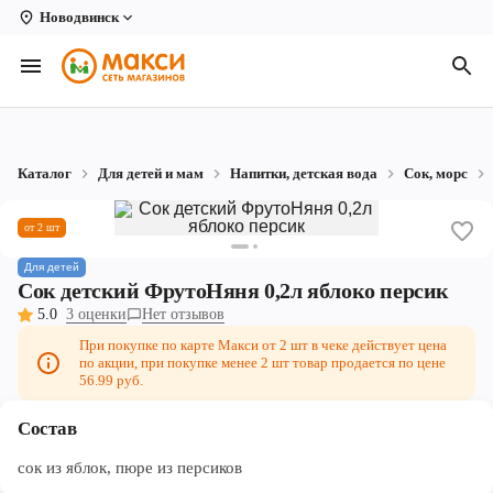
Новодвинск
Вологда
Архангельск
Великий Устюг
Каталог
Для детей и мам
Напитки, детская вода
Сок, морс
Киров
от 2 шт
Кирово-Чепецк
Для детей
Коряжма
Сок детский ФрутоНяня 0,2л яблоко персик
5.0
3 оценки
Нет отзывов
Котлас
При покупке по карте Макси от 2 шт в чеке действует цена
по акции, при покупке менее 2 шт товар продается по цене
Новодвинск
56.99 руб.
Рыбинск
Состав
Северодвинск
сок из яблок, пюре из персиков