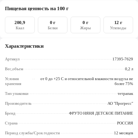
Череповец
Пищевая ценность на 100 г
Ярославль
200,9
0 г
0 г
12 г
Ккал
Белки
Жиры
Углеводы
Характеристики
Артикул
17395-7629
Вес,объем
0,2 л
Условия
от 0 до +25 С и относительной влажности воздуха не
хранения
более 75%
Тип упаковки
тетрапак
Производитель
АО "Прогресс"
Бренд
ФРУТО НЯНЯ ДЕТСКОЕ ПИТАНИЕ
Страна
РОССИЯ
Период службы/Срок годности
12 месяцев