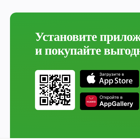
Установите прило
и покупайте выгод