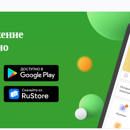
жение
но