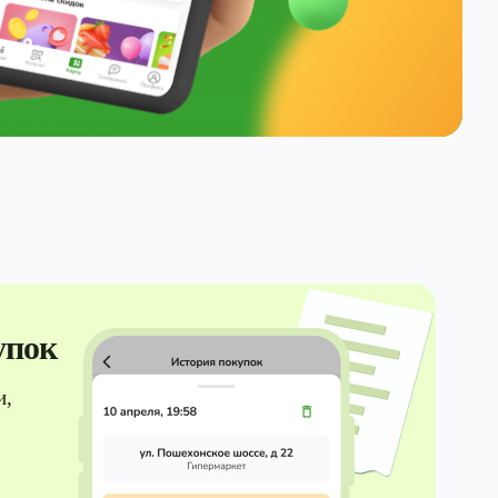
упок
и,