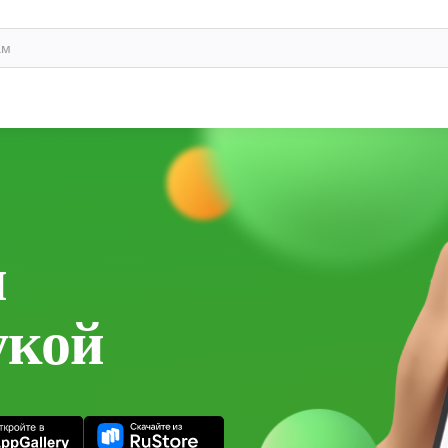
и
укой