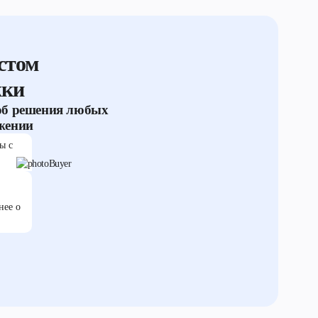
стом
жки
об решения любых
жении
ы с
нее о