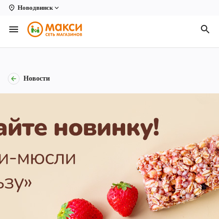
Новодвинск
Вологда
Архангельск
Великий Устюг
Новости
Киров
Кирово-Чепецк
Коряжма
Котлас
Новодвинск
Рыбинск
Северодвинск