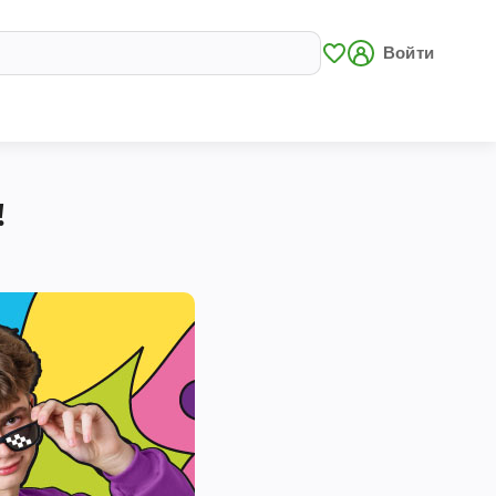
Войти
!