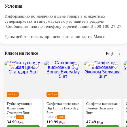
Условия
Информацию по наличию и цене товара в конкретных 
супермаркетах и гипермаркетах уточняйте в разделе 
"Сообщения" или по телефону горячей линии 8-800-100-27-27. 

Цены действительны при использовании карты Макси.
Рядом на полке
Ещё
5.0
5.0
от 2 уп
от 2 уп
Губка кухонная
Салфетки вискозные
Салфетка вискозная
Яркая цена
Big Bonus Everyday
Эконом Золушка
Стандарт 5шт
5шт
3шт
44.99
₽
169.99
₽
-22%
-29%
34.99
119.99
47.49
₽/уп
₽/уп
₽/уп