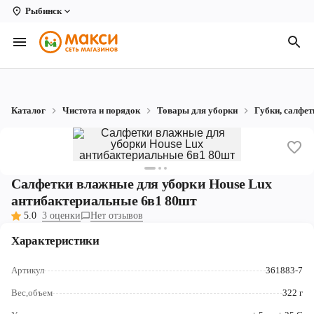
Рыбинск
Вологда
Архангельск
Великий Устюг
Каталог
Чистота и порядок
Товары для уборки
Губки, салфет
Киров
Кирово-Чепецк
Коряжма
Салфетки влажные для уборки House Lux
антибактериальные 6в1 80шт
Котлас
5.0
3 оценки
Нет отзывов
Новодвинск
Характеристики
Рыбинск
Артикул
361883-7
Северодвинск
Вес,объем
322 г