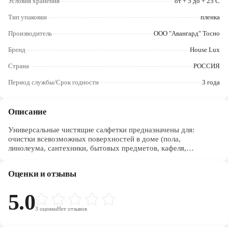
Условия хранения
от + 5 до + 25 C
Череповец
Тип упаковки
пленка
Ярославль
Производитель
ООО "Авангард" Тосно
Бренд
House Lux
Страна
РОССИЯ
Период службы/Срок годности
3 года
Описание
Универсальные чистящие салфетки предназначены для:
очистки всевозможных поверхностей в доме (пола,
линолеума, сантехники, бытовых предметов, кафеля,
кухонных плит, пластиковых и деревянных поверхностей);
влажной уборки от пыли в доме, на кухне, в ванной комнате, в
Оценки и отзывы
туалете и т.д.; дезинфекции любых поверхностей;
антибактериальной обработки; ароматизации.
5.0
3
оценки
Нет отзывов