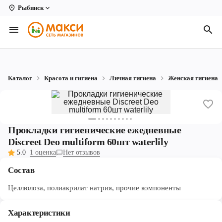
Рыбинск
Вологда
Архангельск
Великий Устюг
Каталог
Красота и гигиена
Личная гигиена
Женская гигиена
Киров
Кирово-Чепецк
Коряжма
Прокладки гигиенические ежедневные
Discreet Deo multiform 60шт waterlily
Котлас
5.0
1 оценка
Нет отзывов
Новодвинск
Состав
Рыбинск
Целлюлоза, полиакрилат натрия, прочие компоненты
Северодвинск
Характеристики