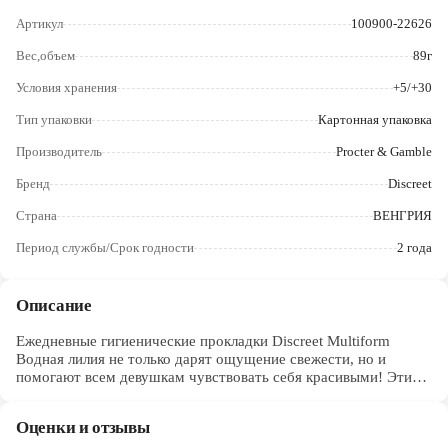
Череповец
Артикул
100900-22626
Ярославль
Вес,объем
89г
Условия хранения
+5/+30
Тип упаковки
Картонная упаковка
Производитель
Procter & Gamble
Бренд
Discreet
Страна
ВЕНГРИЯ
Период службы/Срок годности
2 года
Описание
Ежедневные гигиенические прокладки Discreet Multiform
Водная лилия не только дарят ощущение свежести, но и
помогают всем девушкам чувствовать себя красивыми! Эти
ежедневные гигиенические прокладки позволяют коже
дышать, обеспечивая свежесть и комфорт до 12 часов. Они
Оценки и отзывы
настолько тонкие, что вы их даже не почувствуете, и, кроме