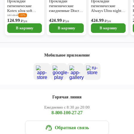
Прокладки
Прокладки
Прокладки
гигиенические
гигиенические
гигиенические
Kotex ultra soft
ежедневные Discreet
Always Ultra night
нормал 10шт
Deo multiform 60шт
12шт
187.00
₽
-33%
124.99
424.99
424.99
₽/уп
₽/уп
₽/уп
В корзину
В корзину
В корзину
Мобильное приложение
Горячая линия
Ежедневно с 8:30 до 20:00
8-800-100-27-27
Обратная связь