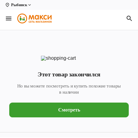
Рыбинск
Вологда
Архангельск
Великий Устюг
Киров
Кирово-Чепецк
Этот товар закончился
Коряжма
Но вы можете посмотреть и купить похожие товары
Котлас
в наличии
Новодвинск
Смотреть
Рыбинск
Северодвинск