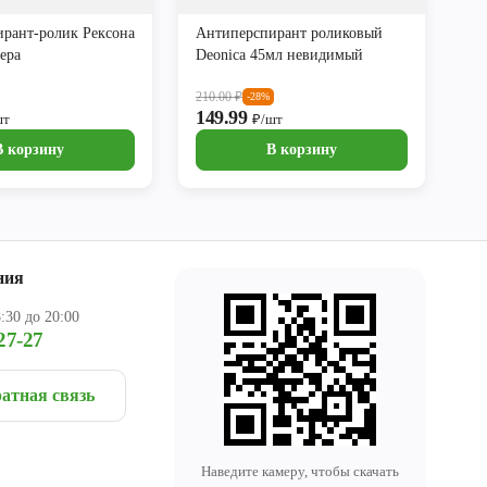
рант-ролик Рексона
Антиперспирант роликовый
ера
Deonica 45мл невидимый
210.00
₽
-28%
149.99
шт
₽/шт
В корзину
В корзину
ния
:30 до 20:00
27-27
атная связь
Наведите камеру, чтобы скачать