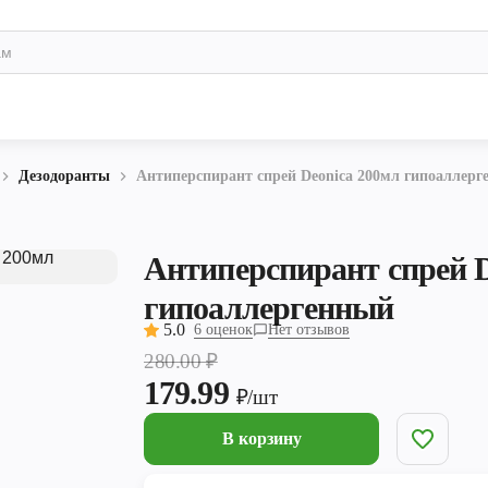
Дезодоранты
Антиперспирант спрей Deonica 200мл гипоаллер
Антиперспирант спрей D
гипоаллергенный
5.0
6 оценок
Нет отзывов
280.00
₽
179.99
₽/шт
В корзину