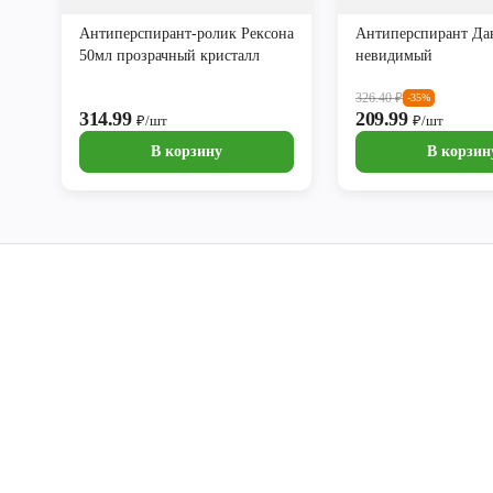
Антиперспирант-ролик Рексона
Антиперспирант Да
50мл прозрачный кристалл
невидимый
326.40
₽
-35%
314.99
209.99
₽/шт
₽/шт
В корзину
В корзин