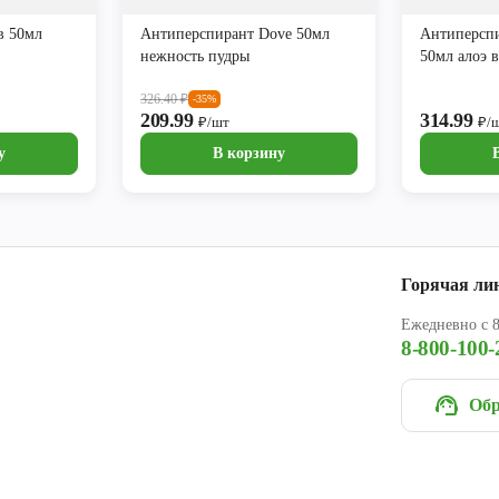
в 50мл
Антиперспирант Dove 50мл
Антиперспи
нежность пудры
50мл алоэ в
326.40
₽
-35%
209.99
314.99
₽/шт
₽/
у
В корзину
Горячая ли
Ежедневно с 8
8-800-100-
Обр