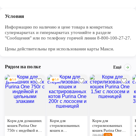
оптимальному соотношению белков и жиров корм помогает
поддерживать здоровье кошки.
Условия
Информацию по наличию и цене товара в конкретных 
супермаркетах и гипермаркетах уточняйте в разделе 
"Сообщения" или по телефону горячей линии 8-800-100-27-27. 

Цены действительны при использовании карты Макси.
Рядом на полке
Ещё
5.0
5.0
Корм для домашних
Корм для
Корм для
кошек Purina One
стерилизованных
стерилизованных
750г с индейкой и
кошек и
кошек Purina One
цельными злаками
кастрированных
1,5кг с лососем и
799.99
₽
-11%