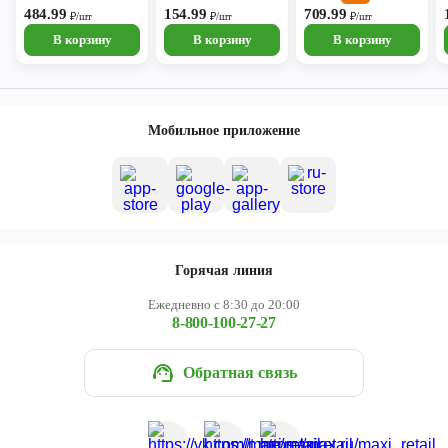
484.99
котов Purina One
154.99
пшеницей
709.99
₽/шт
₽/шт
₽/шт
200г с лососем и
В корзину
В корзину
В корзину
пшеницей
Мобильное приложение
Горячая линия
Ежедневно с 8:30 до 20:00
8-800-100-27-27
Обратная связь