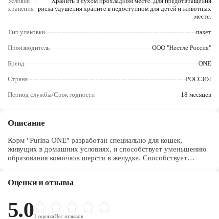
Условия
Хранить в сухом прохладном месте. Для предотвращения
Череповец
хранения
риска удушения храните в недоступном для детей и животных
месте.
Ярославль
Тип упаковки
пакет
Производитель
ООО "Нестле Россия"
Бренд
ONE
Страна
РОССИЯ
Период службы/Срок годности
18 месяцев
Описание
Корм "Purina ONE" разработан специально для кошек,
живущих в домашних условиях, и способствует уменьшению
образования комочков шерсти в желудке. Способствует
выведению комочков шерсти из желудка благодаря наличию
клетчатки. Формула с содержанием цикория,
Оценки и отзывы
высококачественного натурального ингредиента, помогает
уменьшить неприятный запах от туалетного лотка,
способствует балансу микрофлоры кишечника и
5.0
поддерживает здоровую пищеварительную систему. Благодаря
1
оценка
Нет отзывов