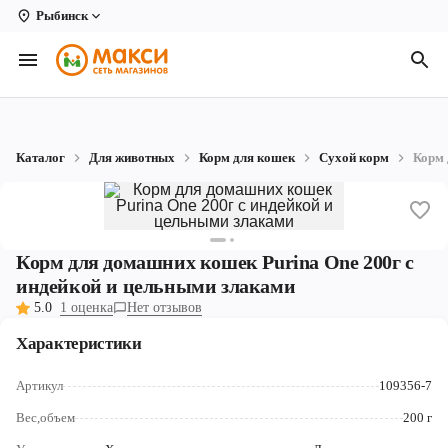
Рыбинск
Вологда
Архангельск
Великий Устюг
Каталог
Для животных
Корм для кошек
Сухой корм
Корм 
Киров
Кирово-Чепецк
Коряжма
Корм для домашних кошек Purina One 200г с
индейкой и цельными злаками
Котлас
5.0
1 оценка
Нет отзывов
Новодвинск
Характеристики
Рыбинск
Артикул
109356-7
Северодвинск
Вес,объем
200 г