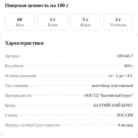
Е202
Череповец
Пищевая ценность на 100 г
Ярославль
60
1 г
5 г
2 г
Ккал
Белки
Жиры
Углеводы
Характеристики
Артикул
109346-7
Вес,объем
400 г
Условия хранения
от - 2 до + 4 С
Тип упаковки
контейнер пластиковый
Производитель
ООО ТД "Балтийский берег"
Бренд
БАЛТИЙСКИЙ БЕРЕГ
Страна
РОССИЯ
Период службы/Срок годности
4 месяца