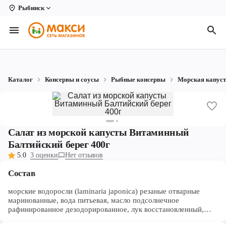
Рыбинск
Вологда
Архангельск
Великий Устюг
Каталог
Консервы и соусы
Рыбные консервы
Морская капус
Киров
Кирово-Чепецк
Коряжма
Салат из морской капусты Витаминный
Балтийский берег 400г
Котлас
5.0
3 оценки
Нет отзывов
Новодвинск
Состав
Рыбинск
морские водоросли (laminaria japonica) резаные отварные
маринованные, вода питьевая, масло подсолнечное
рафинированное дезодорированное, лук восстановленный,
Северодвинск
соль, сахар, регулятор кислотности Е260, консерванты: Е211,