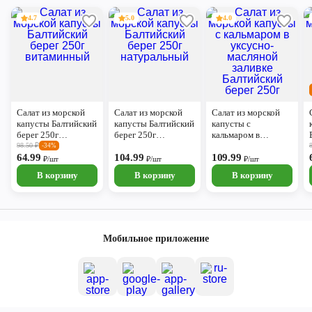
4.7
5.0
4.0
Салат из морской
Салат из морской
Салат из морской
капусты Балтийский
капусты Балтийский
капусты с
берег 250г
берег 250г
кальмаром в
витаминный
натуральный
уксусно-масляной
98.50
₽
-34%
64.99
104.99
заливке Балтийский
109.99
₽/шт
₽/шт
₽/шт
берег 250г
В корзину
В корзину
В корзину
Мобильное приложение