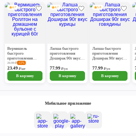
4.7
4.7
5.0
Вермишель
Лапша быстрого
Лапша быстрого
быстрого
приготовления
приготовления
приготовления
Доширак 90г вкус
Доширак 90г вкус
Роллтон на
курицы
говядины
26.99
₽
-12%
домашнем бульоне с
23.49
77.99
77.99
₽/шт
₽/уп
₽/уп
курицей 60г
В корзину
В корзину
В корзину
Мобильное приложение