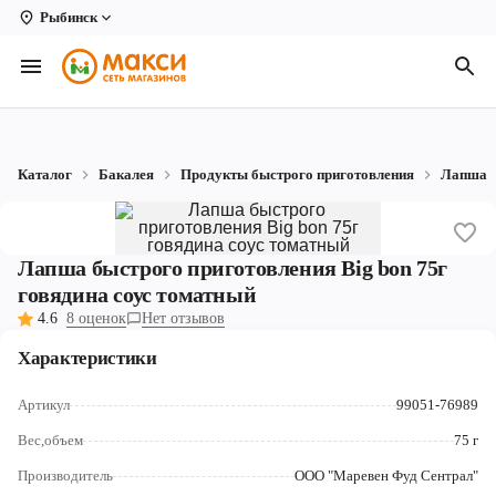
Рыбинск
Вологда
Архангельск
Великий Устюг
Каталог
Бакалея
Продукты быстрого приготовления
Лапша
Киров
Кирово-Чепецк
Лапша быстрого приготовления Big bon 75г
Коряжма
говядина соус томатный
4.6
8 оценок
Нет отзывов
Котлас
Характеристики
Новодвинск
Артикул
99051-76989
Рыбинск
Вес,объем
75 г
Северодвинск
Производитель
ООО "Маревен Фуд Сентрал"