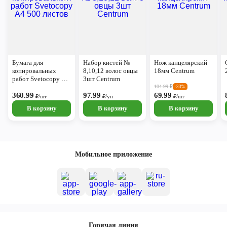
Бумага для
Набор кистей №
Нож канцелярский
копировальных
8,10,12 волос овцы
18мм Centrum
работ Svetocopy А4
3шт Centrum
500 листов
104.99
₽
-33%
360.99
97.99
69.99
₽/шт
₽/уп
₽/шт
В корзину
В корзину
В корзину
Мобильное приложение
Горячая линия