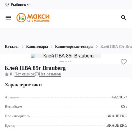
Рыбинск
Вологда
Архангельск
Великий Устюг
Каталог
Канцтовары
Канцелярские товары
Клей ПВА 85г Bra
Киров
Кирово-Чепецк
Клей ПВА 85г Brauberg
0
Нет оценок
Нет отзывов
Коряжма
Характеристики
Котлас
Артикул
492791-7
Новодвинск
Вес,объем
85 г
Рыбинск
Производитель
BRAUBERG
Северодвинск
Бренд
BRAUBERG