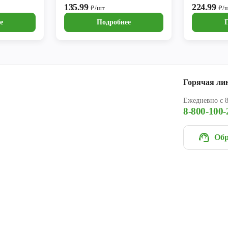
135.99
224.99
₽/шт
₽/
е
Подробнее
Горячая ли
Ежедневно с 8
8-800-100-
Обр