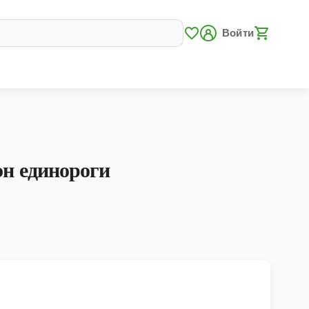
Войти
эн единороги