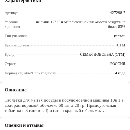
Характеристики
5% и амилаза < 5%, ароматизатор < 5% , сульфат цинка < 5%,
Череповец
бензотриозол < 5% , двуокись кремния < 5% ,
полиэтиленгликоль PEG-8 PEG < 5% , этидронат тетранатрия <
Артикул
427298-7
Ярославль
5% , красители < 5% , вода < 5%
Условия
не выше +25 С и относительной влажности воздуха не
хранения
более 85%
Тип упаковки
картон
Производитель
СТМ
Бренд
СЕМЬЯ ДОВОЛЬНА (СТМ)
Страна
РОССИЯ
Период службы/Срок годности
4 года
Описание
Таблетки для мытья посуды в посудомоечной машины 10в 1 в
водорастворимой оболочке 60 шт х 20 гр. Прямоугольная
таблетка с 3 слоями. Три слоя : красный с белыми
включениями, белый, голубой с белыми включениями в
водорастворимой оболочке.
Оценки и отзывы