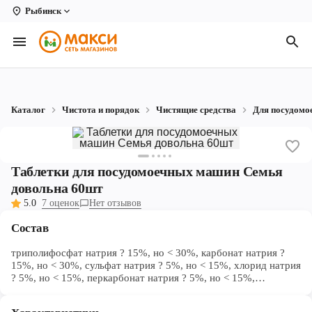
Рыбинск
Вологда
Архангельск
Великий Устюг
Каталог
Чистота и порядок
Чистящие средства
Для посудом
Киров
Кирово-Чепецк
Таблетки для посудомоечных машин Семья
Коряжма
довольна 60шт
5.0
7 оценок
Нет отзывов
Котлас
Состав
Новодвинск
триполифосфат натрия ? 15%, но < 30%, карбонат натрия ?
Рыбинск
15%, но < 30%, сульфат натрия ? 5%, но < 15%, хлорид натрия
? 5%, но < 15%, перкарбонат натрия ? 5%, но < 15%,
Северодвинск
поликарбоксилат натрия < 5% , неионогенные ПАВ < 5% ,
Тетраацетилэтилендиамина ТАЕД < 5% , энзимы: протеаза <