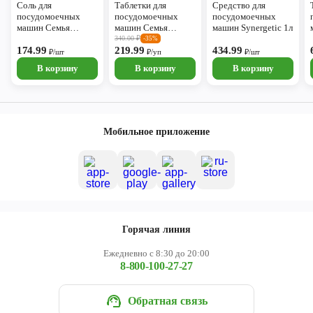
Соль для
Таблетки для
Средство для
посудомоечных
посудомоечных
посудомоечных
машин Семья
машин Семья
машин Synergetic 1л
довольна 1,5кг
довольна 30шт
340.00
₽
-35%
174.99
219.99
434.99
₽/шт
₽/уп
₽/шт
В корзину
В корзину
В корзину
Мобильное приложение
Горячая линия
Ежедневно с 8:30 до 20:00
8-800-100-27-27
Обратная связь