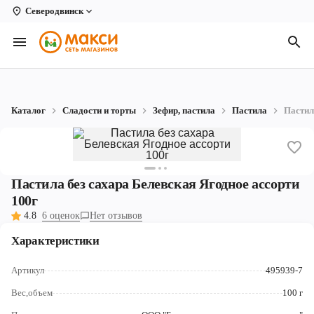
Северодвинск
Вологда
Архангельск
Великий Устюг
Каталог
Сладости и торты
Зефир, пастила
Пастила
Пастил
Киров
Кирово-Чепецк
Коряжма
Пастила без сахара Белевская Ягодное ассорти
100г
Котлас
4.8
6 оценок
Нет отзывов
Новодвинск
Характеристики
Рыбинск
Артикул
495939-7
Северодвинск
Вес,объем
100 г