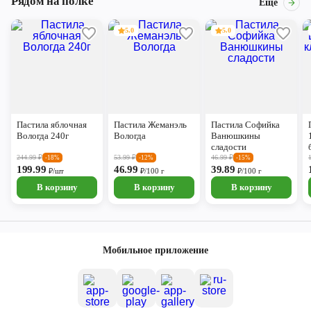
Рядом на полке
Ещё
5.0
5.0
Пастила яблочная
Пастила Жеманэль
Пастила Софийка
Вологда 240г
Вологда
Ванюшкины
сладости
244.99
₽
53.99
₽
46.99
₽
-18%
-12%
-15%
199.99
46.99
39.89
₽/шт
₽/100 г
₽/100 г
В корзину
В корзину
В корзину
Мобильное приложение