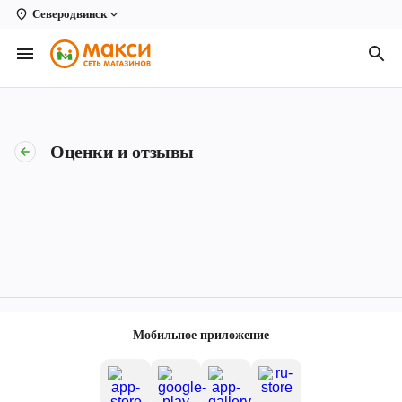
Северодвинск
Вологда
Архангельск
Великий Устюг
Оценки и отзывы
Киров
Кирово-Чепецк
Коряжма
Котлас
Новодвинск
Мобильное приложение
Рыбинск
Северодвинск