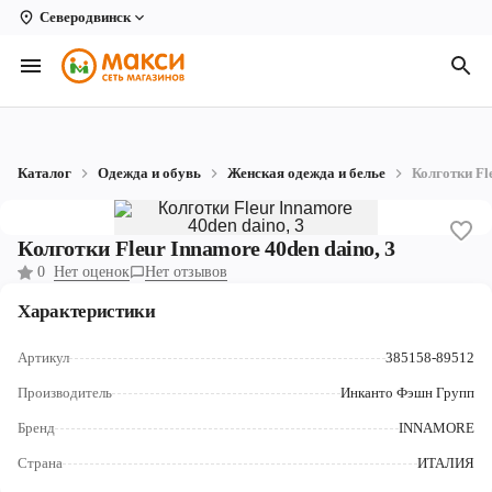
Северодвинск
Вологда
Архангельск
Великий Устюг
Каталог
Одежда и обувь
Женская одежда и белье
Колготки Fl
Киров
Кирово-Чепецк
Колготки Fleur Innamore 40den daino, 3
0
Нет оценок
Нет отзывов
Коряжма
Характеристики
Котлас
Артикул
385158-89512
Новодвинск
Производитель
Инканто Фэшн Групп
Рыбинск
Бренд
INNAMORE
Северодвинск
Страна
ИТАЛИЯ