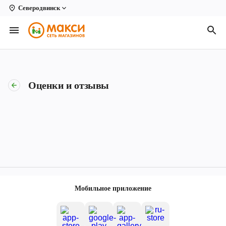
Северодвинск
Вологда
Архангельск
Великий Устюг
Оценки и отзывы
Киров
Кирово-Чепецк
Коряжма
Котлас
Новодвинск
Мобильное приложение
Рыбинск
Северодвинск