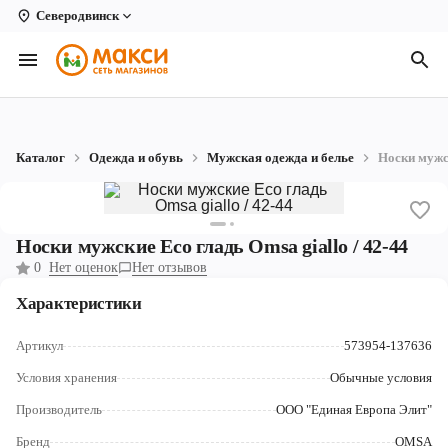
Северодвинск
Вологда
Архангельск
Великий Устюг
Каталог
Одежда и обувь
Мужская одежда и белье
Носки мужск
Киров
Кирово-Чепецк
Носки мужские Eco гладь Omsa giallo / 42-44
Коряжма
0
Нет оценок
Нет отзывов
Котлас
Характеристики
Новодвинск
Артикул
573954-137636
Рыбинск
Условия хранения
Обычные условия
Производитель
ООО "Единая Европа Элит"
Северодвинск
Бренд
OMSA