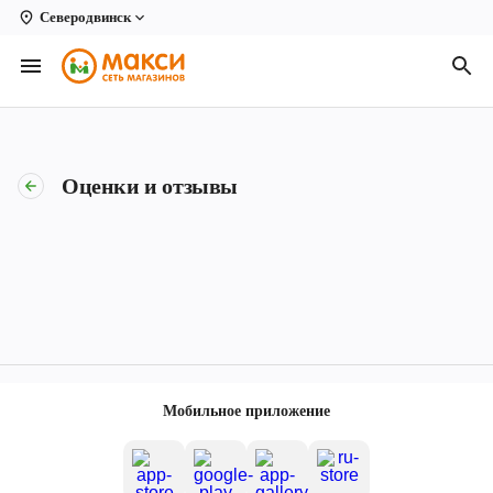
Северодвинск
Вологда
Архангельск
Великий Устюг
Оценки и отзывы
Киров
Кирово-Чепецк
Коряжма
Котлас
Новодвинск
Мобильное приложение
Рыбинск
Северодвинск