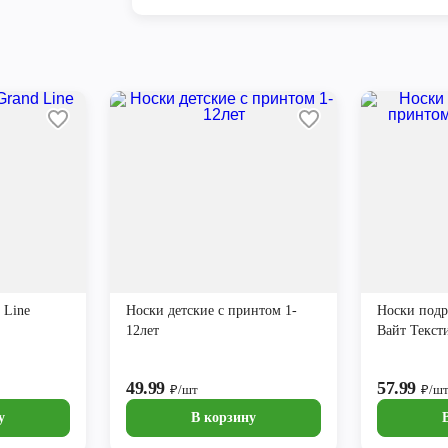
 Line
Носки детские с принтом 1-
Носки подр
12лет
Вайт Текст
49.99
57.99
₽/шт
₽/ш
у
В корзину