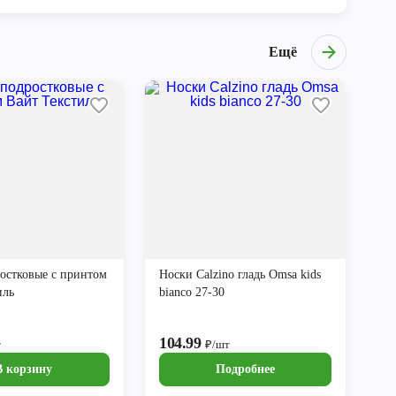
Ещё
остковые с принтом
Носки Calzino гладь Omsa kids
иль
bianco 27-30
104.99
т
₽/шт
В корзину
Подробнее