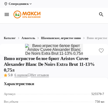
Северодвинск
Вологда
Архангельск
Великий Устюг
Каталог
Алкоголь
Шампанское, игристое вино
Вино игристое 
Киров
Кирово-Чепецк
Вино игристое белое брют Aristov Cuvee
Коряжма
Alexander Blanc De Noirs Extra Brut 11-13%
0,75л
Котлас
5.0
6 оценок
Нет отзывов
Новодвинск
Характеристики
Рыбинск
Артикул
525579-7
Северодвинск
Вес,объем
750 мл