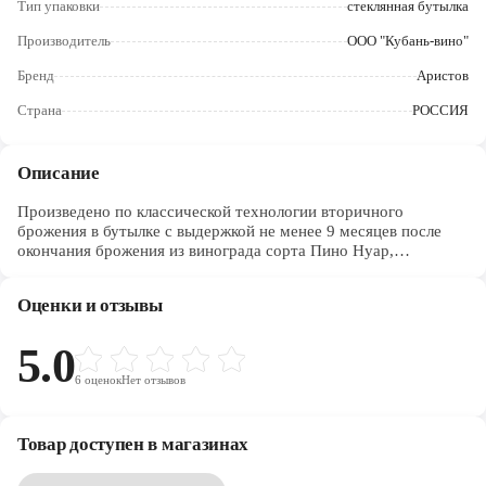
Тип упаковки
стеклянная бутылка
Череповец
Производитель
ООО "Кубань-вино"
Ярославль
Бренд
Аристов
Страна
РОССИЯ
Описание
Произведено по классической технологии вторичного
брожения в бутылке с выдержкой не менее 9 месяцев после
окончания брожения из винограда сорта Пино Нуар,
произрастающего и переработанного в границах
географического объекта «Южный берег Тамани».
Оценки и отзывы
Цвет светло-соломенный. Букет развитый с выраженными
тонами белых фруктов, легкими цветочными оттенками,
подчеркнутыми минеральной свежестью. Вкус изысканный,
5.0
свежий, бархатистый с долгим развивающимся послевкусием.
6
оценок
Нет отзывов
Тонкая жемчужная пена и долгая игра создадут атмосферу
праздника и подчеркнут торжественность момента.
Гастрономические сочетания: Игристое вино для особых
Товар доступен в магазинах
случаев. Наиболее изысканный вариант сопровождения –
черная икра.
Температура подачи 6-8 ?С.