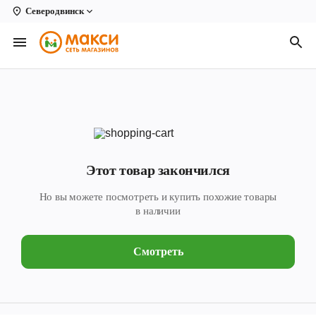
Северодвинск
Вологда
Архангельск
Великий Устюг
Киров
Кирово-Чепецк
Этот товар закончился
Коряжма
Но вы можете посмотреть и купить похожие товары
Котлас
в наличии
Новодвинск
Смотреть
Рыбинск
Северодвинск