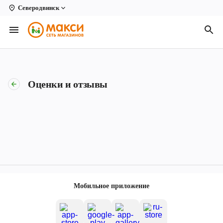
Северодвинск
Вологда
Архангельск
Великий Устюг
Оценки и отзывы
Киров
Кирово-Чепецк
Коряжма
Котлас
Новодвинск
Мобильное приложение
Рыбинск
Северодвинск