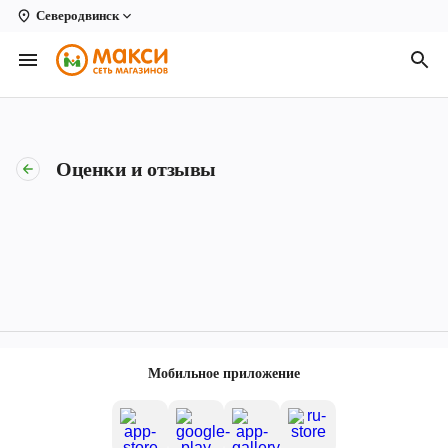
Северодвинск
Вологда
Архангельск
Великий Устюг
Оценки и отзывы
Киров
Кирово-Чепецк
Коряжма
Котлас
Новодвинск
Мобильное приложение
Рыбинск
Северодвинск