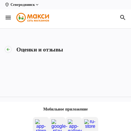
Северодвинск
Вологда
Архангельск
Великий Устюг
Оценки и отзывы
Киров
Кирово-Чепецк
Коряжма
Котлас
Новодвинск
Мобильное приложение
Рыбинск
Северодвинск