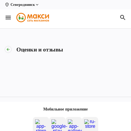
Северодвинск
Вологда
Архангельск
Великий Устюг
Оценки и отзывы
Киров
Кирово-Чепецк
Коряжма
Котлас
Новодвинск
Мобильное приложение
Рыбинск
Северодвинск