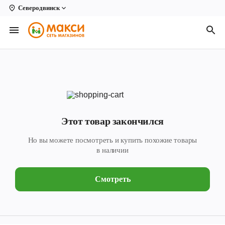
Северодвинск
Вологда
Архангельск
Великий Устюг
Киров
Кирово-Чепецк
Этот товар закончился
Коряжма
Но вы можете посмотреть и купить похожие товары
Котлас
в наличии
Новодвинск
Смотреть
Рыбинск
Северодвинск