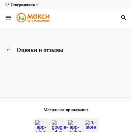
Северодвинск
Вологда
Архангельск
Великий Устюг
Оценки и отзывы
Киров
Кирово-Чепецк
Коряжма
Котлас
Новодвинск
Мобильное приложение
Рыбинск
Северодвинск