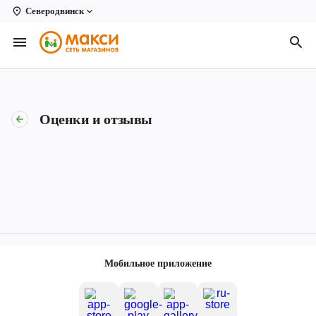
Северодвинск
Вологда
Архангельск
Великий Устюг
Оценки и отзывы
Киров
Кирово-Чепецк
Коряжма
Котлас
Новодвинск
Мобильное приложение
Рыбинск
Северодвинск