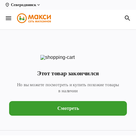
Северодвинск
Вологда
Архангельск
Великий Устюг
Киров
Кирово-Чепецк
Этот товар закончился
Коряжма
Но вы можете посмотреть и купить похожие товары
Котлас
в наличии
Новодвинск
Смотреть
Рыбинск
Северодвинск