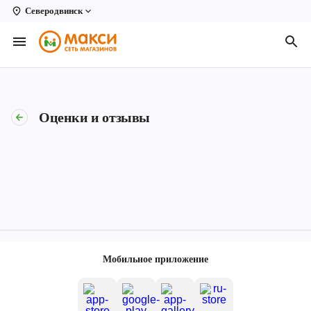
Северодвинск
Вологда
Архангельск
Великий Устюг
Оценки и отзывы
Киров
Кирово-Чепецк
Коряжма
Котлас
Новодвинск
Мобильное приложение
Рыбинск
Северодвинск