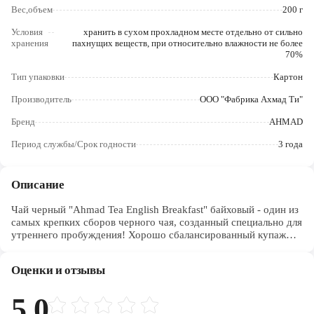
Череповец
Вес,объем
200 г
Условия
хранить в сухом прохладном месте отдельно от сильно
Ярославль
хранения
пахнущих веществ, при относительно влажности не более
70%
Тип упаковки
Картон
Производитель
ООО "Фабрика Ахмад Ти"
Бренд
AHMAD
Период службы/Срок годности
3 года
Описание
Чай черный "Ahmad Tea English Breakfast" байховый - один из
самых крепких сборов черного чая, созданный специально для
утреннего пробуждения! Хорошо сбалансированный купаж
чайных сортов Цейлон, Ассам и Кения приобретает при
заваривании золотисто-коричневый цвет, насыщенный вкус и
Оценки и отзывы
бодрящий аромат. Чашечка этого терпкого напитка подарит
вам энергию на целый день. При желании можно добавить
сахар, мед, лимон, специи или молоко. Рекомендуем
5.0
ополоснуть заварочный чайник кипятком и только потом