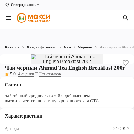
Северодвинск
Вологда
Архангельск
Великий Устюг
Каталог
Чай, кофе, какао
Чай
Черный
Чай черный Ahmad T
Киров
Кирово-Чепецк
Чай черный Ahmad Tea English Breakfast 200г
5.0
4 оценки
Нет отзывов
Коряжма
Состав
Котлас
чай чёрный среднелистовой с добавлением
Новодвинск
высококачественного ганулированного чая СТС
Рыбинск
Характеристики
Северодвинск
Артикул
242691-7