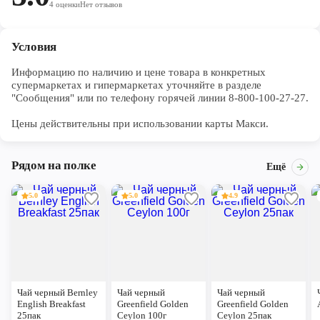
4
оценки
Нет отзывов
заливать чайную смесь свежей кипяченой водой. Дать
настояться 5-7 минут
Условия
Информацию по наличию и цене товара в конкретных 
супермаркетах и гипермаркетах уточняйте в разделе 
"Сообщения" или по телефону горячей линии 8-800-100-27-27. 

Цены действительны при использовании карты Макси.
Рядом на полке
Ещё
5.0
5.0
4.9
Чай черный Bernley
Чай черный
Чай черный
English Breakfast
Greenfield Golden
Greenfield Golden
25пак
Ceylon 100г
Ceylon 25пак