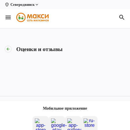
Северодвинск
Вологда
Архангельск
Великий Устюг
Оценки и отзывы
Киров
Кирово-Чепецк
Коряжма
Котлас
Новодвинск
Мобильное приложение
Рыбинск
Северодвинск