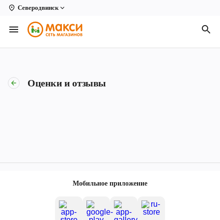
Северодвинск
Вологда
Архангельск
Великий Устюг
Оценки и отзывы
Киров
Кирово-Чепецк
Коряжма
Котлас
Новодвинск
Мобильное приложение
Рыбинск
Северодвинск