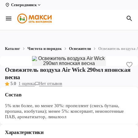
Северодвинск
Вологда
Архангельск
Великий Устюг
Каталог
Чистота и порядок
Освежители
Освежитель воздуха 
Киров
Кирово-Чепецк
Освежитель воздуха Air Wick 290мл японская
весна
Коряжма
5.0
1 оценка
Нет отзывов
Котлас
Состав
Новодвинск
5% или более, но менее 30%: пропеллент (смесь бутана,
пропана, изобутана); менее 5%: консервант, неионогенные
Рыбинск
ПАВ, ароматизатор, линалоол
Северодвинск
Характеристики