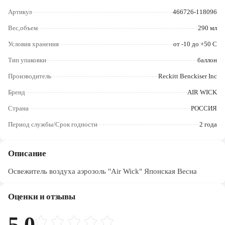
Череповец
Артикул
466726-118096
Ярославль
Вес,объем
290 мл
Условия хранения
от -10 до +50 С
Тип упаковки
баллон
Производитель
Reckitt Benckiser Inc
Бренд
AIR WICK
Страна
РОССИЯ
Период службы/Срок годности
2 года
Описание
Освежитель воздуха аэрозоль "Air Wick" Японская Весна
Оценки и отзывы
5.0