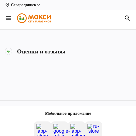
Северодвинск
Вологда
Архангельск
Великий Устюг
Оценки и отзывы
Киров
Кирово-Чепецк
Коряжма
Котлас
Новодвинск
Мобильное приложение
Рыбинск
Северодвинск