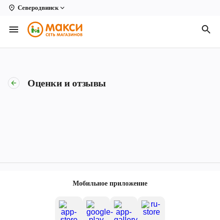
Северодвинск
Вологда
Архангельск
Великий Устюг
Оценки и отзывы
Киров
Кирово-Чепецк
Коряжма
Котлас
Новодвинск
Мобильное приложение
Рыбинск
Северодвинск