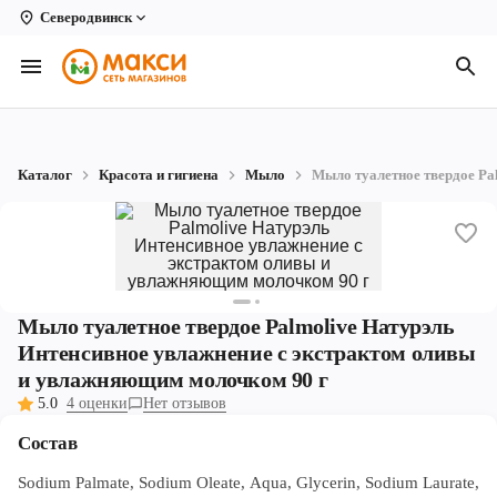
Северодвинск
Вологда
Архангельск
Великий Устюг
Каталог
Красота и гигиена
Мыло
Мыло туалетное твердое Pa
Киров
Кирово-Чепецк
Коряжма
Мыло туалетное твердое Palmolive Натурэль
Котлас
Интенсивное увлажнение с экстрактом оливы
Новодвинск
и увлажняющим молочком 90 г
5.0
4 оценки
Нет отзывов
Рыбинск
Состав
Северодвинск
Sodium Palmate, Sodium Oleate, Aqua, Glycerin, Sodium Laurate,