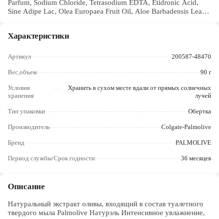
Parfum, Sodium Chloride, Tetrasodium EDTA, Etidronic Acid,
Череповец
Sine Adipe Lac, Olea Europaea Fruit Oil, Aloe Barbadensis Leaf
Juice Powder, Citrus Aurantium Dulcis Peel Oil, Litsea Cubeba
Ярославль
Fruit Oil, Alpha-Isomethyl Ionone, Benzyl Salicylate, Citronellol,
Характеристики
Coumarin, Limonene, CI 47005, CI 61570, CI 77891
Артикул
200587-48470
Вес,объем
90 г
Условия
Хранить в сухом месте вдали от прямых солнечных
хранения
лучей
Тип упаковки
Обертка
Производитель
Colgate-Palmolive
Бренд
PALMOLIVE
Период службы/Срок годности
36 месяцев
Описание
Натуральный экстракт оливы, входящий в состав туалетного
твердого мыла Palmolive Натурэль Интенсивное увлажнение,