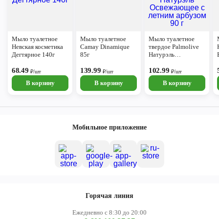
Мыло туалетное
Мыло туалетное
Мыло туалетное
Невская косметика
Camay Dinamique
твердое Palmolive
Дегтярное 140г
85г
Натурэль
Освежающее с
68.49
139.99
летним арбузом 90 г
102.99
₽/шт
₽/шт
₽/шт
В корзину
В корзину
В корзину
Мобильное приложение
Горячая линия
Ежедневно с 8:30 до 20:00