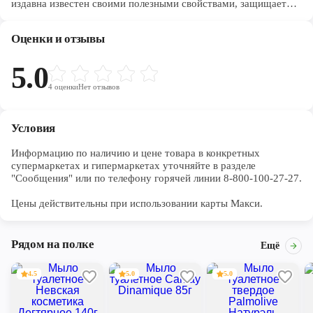
издавна известен своими полезными свойствами, защищает
кожу от вредного воздействия ультрафиолета, нормализует
кислородный обмен и питание клеток кожи. Оливковое масло
Оценки и отзывы
делает кожу мягкой и нежной, бархатистой на ощупь,
эффективно препятствует ее старению и увяданию.
Обогащено 100% натуральными ингредиентами.
5.0
- 100% натуральные масла
4
оценки
Нет отзывов
- 100% натуральный экстракт оливы
- Без силиконов и парабенов
- Перерабатываемая упаковка
Условия
Побалуйте свою кожу!
Информацию по наличию и цене товара в конкретных 
супермаркетах и гипермаркетах уточняйте в разделе 
"Сообщения" или по телефону горячей линии 8-800-100-27-27. 

Цены действительны при использовании карты Макси.
Рядом на полке
Ещё
4.5
5.0
5.0