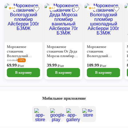
4.8
4.7
4.8
Мороженое
Мороженое
Мороженое
стаканчик
стаканчик От Деда
стаканчик
Вологодский
Мороза пломбир
Вологодский
пломбир Айсберри
ванильный
пломбир
110.00
₽
-36%
100г БЗМЖ
69.99
Айсберри 70г
39.99
шоколадный
109.99
₽/шт
₽/шт
₽/шт
БЗМЖ
Айсберри 100г
В корзину
В корзину
В корзину
БЗМЖ
Мобильное приложение