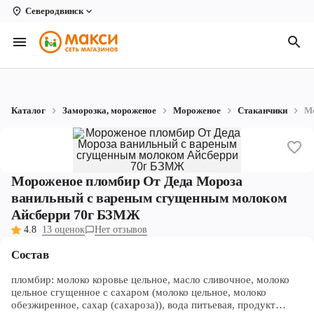
Северодвинск
Вологда
Архангельск
Великий Устюг
Каталог
Заморозка, мороженое
Мороженое
Стаканчики
Мо
Киров
Кирово-Чепецк
Мороженое пломбир От Деда Мороза
Коряжма
ванильный с вареным сгущенным молоком
Котлас
Айсберри 70г БЗМЖ
4.8
13 оценок
Нет отзывов
Новодвинск
Состав
Рыбинск
пломбир: молоко коровье цельное, масло сливочное, молоко
Северодвинск
цельное сгущенное с сахаром (молоко цельное, молоко
обезжиренное, сахар (сахароза)), вода питьевая, продукт