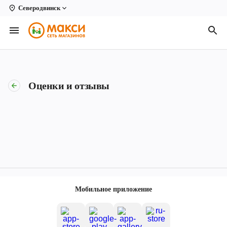
Северодвинск
Вологда
Архангельск
Великий Устюг
Оценки и отзывы
Киров
Кирово-Чепецк
Коряжма
Котлас
Новодвинск
Мобильное приложение
Рыбинск
Северодвинск