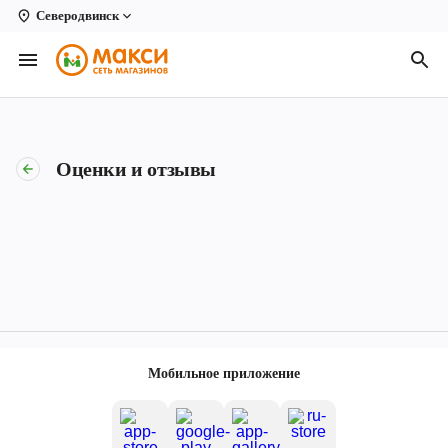
Северодвинск
Вологда
Архангельск
Великий Устюг
Оценки и отзывы
Киров
Кирово-Чепецк
Коряжма
Котлас
Новодвинск
Мобильное приложение
Рыбинск
Северодвинск