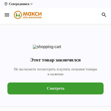
Северодвинск
Вологда
Архангельск
Великий Устюг
Киров
Кирово-Чепецк
Этот товар закончился
Коряжма
Но вы можете посмотреть и купить похожие товары
Котлас
в наличии
Новодвинск
Смотреть
Рыбинск
Северодвинск