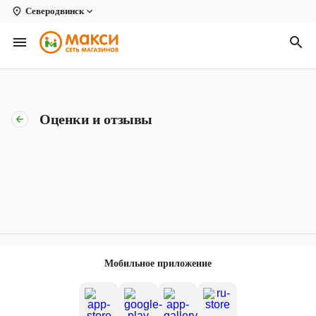
Северодвинск
Вологда
Архангельск
Великий Устюг
Оценки и отзывы
Киров
Кирово-Чепецк
Коряжма
Котлас
Новодвинск
Мобильное приложение
Рыбинск
Северодвинск