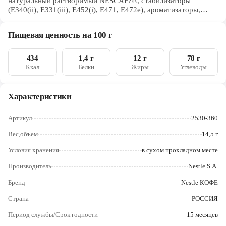
натуральный растворимый NESCAF?®, стабилизаторы
Череповец
(E340(ii), E331(iii), E452(i), E471, E472e), ароматизаторы,
молочный белок, агент антислеживающий (E170), соль,
Ярославль
регулятор кислотности (E330)
Пищевая ценность на 100 г
434
1,4 г
12 г
78 г
Ккал
Белки
Жиры
Углеводы
Характеристики
Артикул
2530-360
Вес,объем
14,5 г
Условия хранения
в сухом прохладном месте
Производитель
Nestle S.A.
Бренд
Nestle КОФЕ
Страна
РОССИЯ
Период службы/Срок годности
15 месяцев