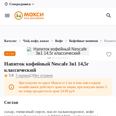
Северодвинск
Вологда
Архангельск
Великий Устюг
Каталог
Чай, кофе, какао
Кофе
Кофейные напитки
Напиток
Киров
от 2 шт
Кирово-Чепецк
Напиток кофейный Nescafe 3в1 14,5г
Коряжма
классический
5.0
3 оценки
Нет отзывов
Котлас
При покупке по карте Макси от 2 шт в чеке или в одном
онлайн-заказе действует цена по акции, при покупке менее 2
Новодвинск
шт товар продается по цене 24.99 руб.
Рыбинск
Состав
Северодвинск
сахар, глюкозный сироп, масло пальмоядровое, кофе