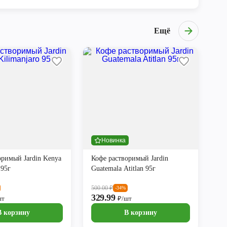
Ещё
Новинка
оримый Jardin Kenya
Кофе растворимый Jardin
 95г
Guatemala Atitlan 95г
500.00
₽
-34%
329.99
шт
₽/шт
В корзину
В корзину