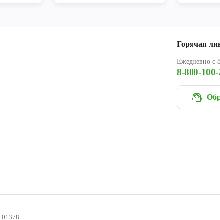
Горячая ли
Ежедневно с 8
8-800-100-
Обр
101378