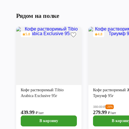
Рядом на полке
5.0
4.8
Кофе растворимый Tibio
Кофе растворимый 
Arabica Exclusive 95г
Триумф 95г
380.00
₽
-26%
439.99
279.99
₽/шт
₽/шт
В корзину
В корзин