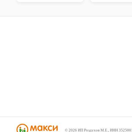
©
2026
ИП Роздухов М.Е., ИНН 352500