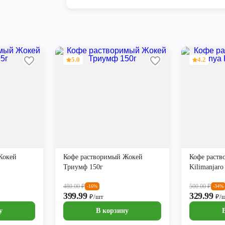
5.0
4.2
Жокей
Кофе растворимый Жокей
Кофе раств
Триумф 150г
Kilimanjaro
480.00
₽
500.00
₽
-16%
-34%
399.99
329.99
₽/шт
₽/
у
В корзину