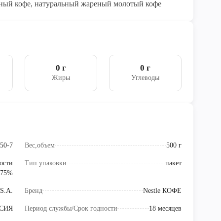
ный кофе, натуральный жареный молотый кофе
0 г
0 г
Жиры
Углеводы
50-7
Вес,объем
500 г
ости
Тип упаковки
пакет
 75%
 S.A.
Бренд
Nestle КОФЕ
СИЯ
Период службы/Срок годности
18 месяцев