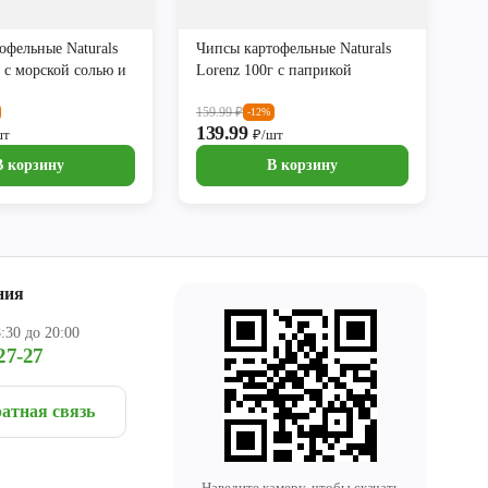
офельные Naturals
Чипсы картофельные Naturals
 с морской солью и
Lorenz 100г с паприкой
159.99
₽
-12%
139.99
шт
₽/шт
В корзину
В корзину
ния
:30 до 20:00
27-27
атная связь
Наведите камеру, чтобы скачать