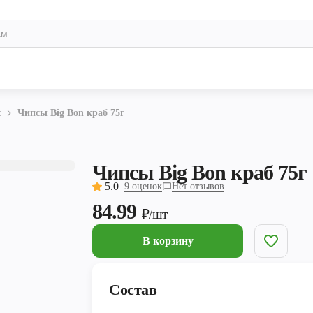
ы
Чипсы Big Bon краб 75г
Чипсы Big Bon краб 75г
5.0
9 оценок
Нет отзывов
84.99
₽/шт
В корзину
Состав