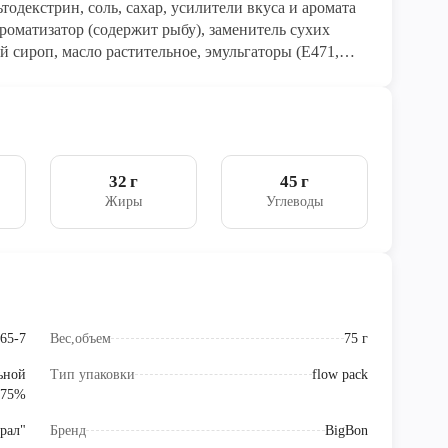
одекстрин, соль, сахар, усилители вкуса и аромата
ароматизатор (содержит рыбу), заменитель сухих
й сироп, масло растительное, эмульгаторы (Е471,
чный белок, агент антислеживающий Е551), регулятор
ь экстракт паприки, агент антислеживающий Е551
32 г
45 г
Жиры
Углеводы
65-7
Вес,объем
75 г
ьной
Тип упаковки
flow pack
 75%
рал"
Бренд
BigBon