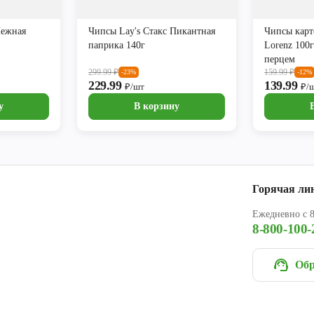
Нежная
Чипсы Lay's Стакс Пикантная
Чипсы карт
паприка 140г
Lorenz 100г
перцем
299.99
₽
159.99
₽
-23%
-12%
229.99
139.99
₽/шт
₽/
у
В корзину
Горячая ли
Ежедневно с 8
8-800-100-
Обр