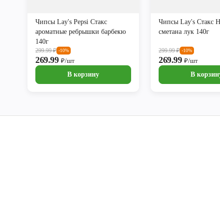
Чипсы Lay's Pepsi Стакс
Чипсы Lay's Стакс 
ароматные ребрышки барбекю
сметана лук 140г
140г
299.99
₽
299.99
₽
-10%
-10%
269.99
269.99
₽/шт
₽/шт
В корзину
В корзин