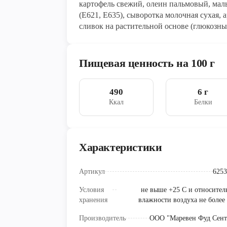
картофель свежий, олеин пальмовый, мальт
(Е621, Е635), сыворотка молочная сухая, 
сливок на растительной основе (глюкозны
Е481), стабилизаторы (Е340, Е452), моло
кислотности лимонная кислота, красител
Пищевая ценность на 100 г
490
6 г
Ккал
Белки
Характеристики
Артикул
6253
Условия
не выше +25 С и относител
хранения
влажности воздуха не более
Производитель
ООО "Маревен Фуд Сент