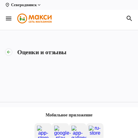
Северодвинск
Вологда
Архангельск
Великий Устюг
Оценки и отзывы
Киров
Кирово-Чепецк
Коряжма
Котлас
Новодвинск
Мобильное приложение
Рыбинск
Северодвинск