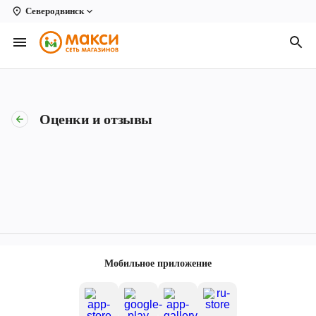
Северодвинск
Вологда
Архангельск
Великий Устюг
Оценки и отзывы
Киров
Кирово-Чепецк
Коряжма
Котлас
Новодвинск
Мобильное приложение
Рыбинск
Северодвинск